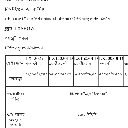
লিড টাইম: ২০-৪০ কার্যদিবস
পেমেন্ট টার্ম: টি/টি; আলিবাবা ট্রেড আশ্বাস; ওয়েস্ট ইউনিয়ন; পেপল; এল/সি
ব্র্যান্ড: LXSHOW
ওয়ারেন্টি: ৩ বছর
শিপিং: সমুদ্রপথে/স্থলপথে
LX12025
LX12020LD
LX16030LD
LX20030LD
L
মেশিন মডেল
সম্পর্কে
LD
এর কীওয়ার্ড
এর কীওয়ার্ড
সম্পর্কে
এর
১২১০০*২৫৫০
১২১০০*২০৫০
১৬৫০০*৩২০০
২০৫০০*৩২০০
২
কর্মক্ষেত্র
জেনারেটরের
৪ কিলোওয়াট-২০ কিলোওয়াট
শক্তি
X/Y-অক্ষের
০.০২ মিমি/মি
অবস্থান
নির্ধারণের