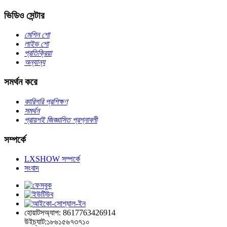
ভিডিও সেন্টার
মেশিন শো
লাইভ শো
প্রতিক্রিয়া
অন্যান্য
সমর্থন করে
কারিগরি প্রশিক্ষণ
সমর্থন
প্রায়শই জিজ্ঞাসিত প্রশ্নাবলী
সম্পর্কে
LXSHOW সম্পর্কে
সংবাদ
হোয়াটসঅ্যাপ: 8617763426914
উইচ্যাট:১৮৬১৫৬৭৩৭১০