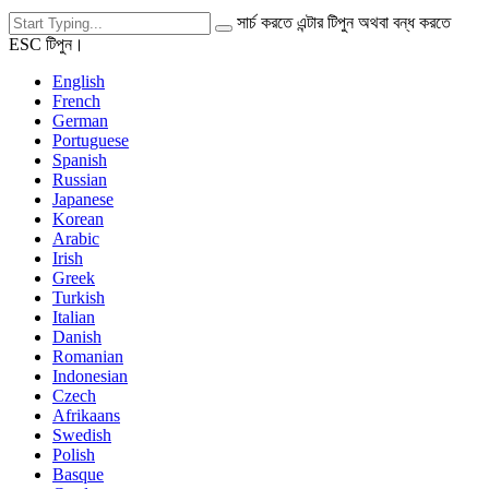
সার্চ করতে এন্টার টিপুন অথবা বন্ধ করতে
ESC টিপুন।
English
French
German
Portuguese
Spanish
Russian
Japanese
Korean
Arabic
Irish
Greek
Turkish
Italian
Danish
Romanian
Indonesian
Czech
Afrikaans
Swedish
Polish
Basque