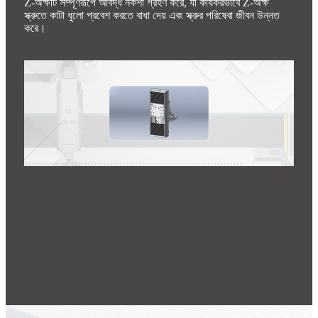
Z-অক্ষটি সম্পূর্ণরূপে আবদ্ধ নকশা গ্রহণ করে, যা কার্যকরভাবে Z-অক্ষ
স্ক্রুতে কাটা ধুলো প্রবেশ করতে বাধা দেয় এবং স্ক্রুর পরিষেবা জীবন উন্নত
করে।