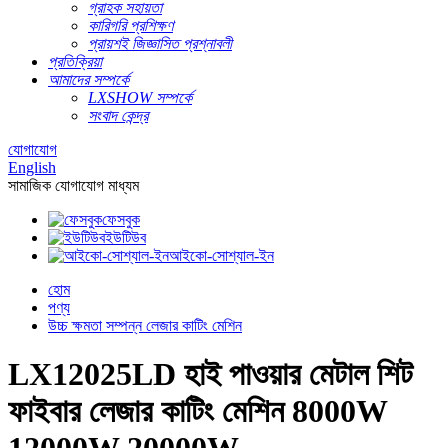
গ্রাহক সহায়তা
কারিগরি প্রশিক্ষণ
প্রায়শই জিজ্ঞাসিত প্রশ্নাবলী
প্রতিক্রিয়া
আমাদের সম্পর্কে
LXSHOW সম্পর্কে
সংবাদ কেন্দ্র
যোগাযোগ
English
সামাজিক যোগাযোগ মাধ্যম
ফেসবুক
ইউটিউব
আইকো-সোশ্যাল-ইন
হোম
পণ্য
উচ্চ ক্ষমতা সম্পন্ন লেজার কাটিং মেশিন
LX12025LD হাই পাওয়ার মেটাল শিট
ফাইবার লেজার কাটিং মেশিন 8000W