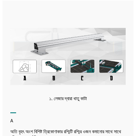
১. লেজার দ্বারা ধাতু কাটা
A
অতি বৃহৎ অংশ বিশিষ্ট ত্রিকোণাকার রশ্মিটি রশ্মির ওজন কমানোর সাথে সাথে