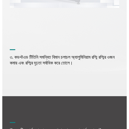
ডপ্ট
তিনি সমন্বিত বিমান চলাচল অ্যালুমিনিয়াম রশ্মি রশ্মির ওজন
৩. ক
এড টি
কমায় এবং রশ্মির দৃঢ়তা সর্বাধিক করে তোলে।