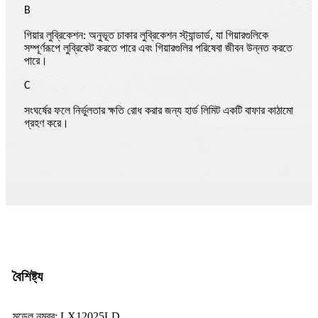
B
গিয়ার লুব্রিকেশন: অনুভূত চাকার লুব্রিকেশন স্ট্যান্ডার্ড, যা গিয়ারগুলিকে
সম্পূর্ণরূপে লুব্রিকেট করতে পারে এবং গিয়ারগুলির পরিষেবা জীবন উন্নত করতে
পারে।
C
সংঘর্ষের ফলে নির্ভুলতার ক্ষতি রোধ করার জন্য হার্ড লিমিট একটি বাফার কাঠামো
গ্রহণ করে।
বৈশিষ্ট্য
মডেল নম্বর: LX12025LD