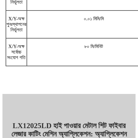
নির্ভুলতা
X/Y-অক্ষ
০.০১ মিমি/মি
পুনঃস্থাপনের
নির্ভুলতা
X/Y-অক্ষ
৮০ মি/মিনিট
সর্বোচ্চ
সংযোগ গতি
LX12025LD হাই পাওয়ার মেটাল শিট ফাইবার
লেজার কাটিং মেশিন অ্যাপ্লিকেশন: অ্যাপ্লিকেশন